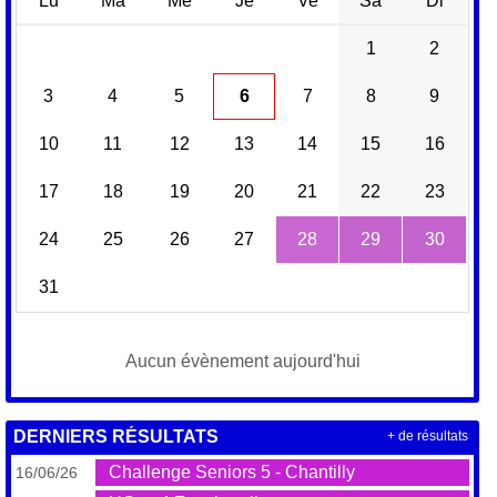
Lu
Ma
Me
Je
Ve
Sa
Di
1
2
3
4
5
6
7
8
9
10
11
12
13
14
15
16
17
18
19
20
21
22
23
24
25
26
27
28
29
30
31
Aucun évènement aujourd'hui
DERNIERS RÉSULTATS
+ de résultats
Challenge Seniors 5 - Chantilly
16/06/26