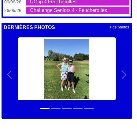
UCup 4 Feucherolles
06/06/26
Challenge Seniors 4 - Feucherolles
26/05/26
DERNIÈRES PHOTOS
+ de photos
Précedent
Suiva