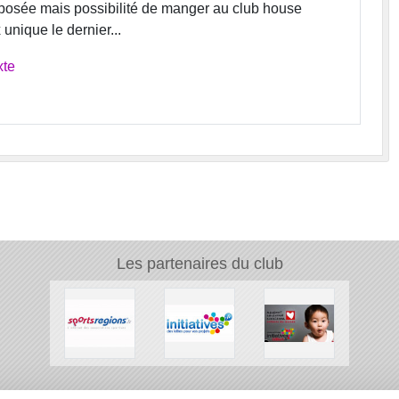
oposée mais possibilité de manger au club house
unique le dernier...
xte
Les partenaires du club