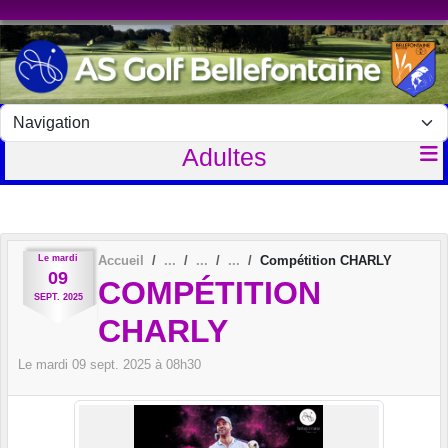
Panneau de gestion des cookies
Adultes
Le
mardi
Accueil
Compétition CHARLY
09
COMPÉTITION
SEPT.
2025
CHARLY
Le
mardi
09
sept.
2025
à 08h30