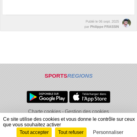
Publié le
06 sept. 2025
par
Philippe FRASSIN
SPORTS
REGIONS
Charte cookies
Gestion des cookies
Informations légales
Signaler un contenu inapproprié
Ce site utilise des cookies et vous donne le contrôle sur ceux
que vous souhaitez activer
Tout accepter
Tout refuser
Personnaliser
Envie de participer ?
Connexion