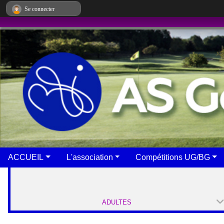
Panneau de gestion des cookies
Se connecter
ACCUEIL
L'association
Compétitions UG/BG
ADULTES