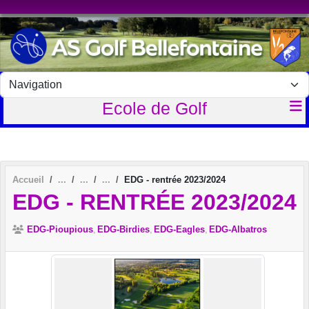
Panneau de gestion des cookies
Ecole de Golf
Accueil
EDG - rentrée 2023/2024
EDG - RENTRÉE 2023/2024
EDG-Pioupious
EDG-Birdies
EDG-Eagles
EDG-Albatros