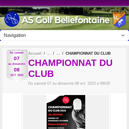
Panneau de gestion des cookies
Du
samedi
Accueil
CHAMPIONNAT DU CLUB
07
CHAMPIONNAT DU
au
dimanche
08
CLUB
OCT.
2023
Du
samedi
07
au
dimanche
08
oct.
2023
à 08h30