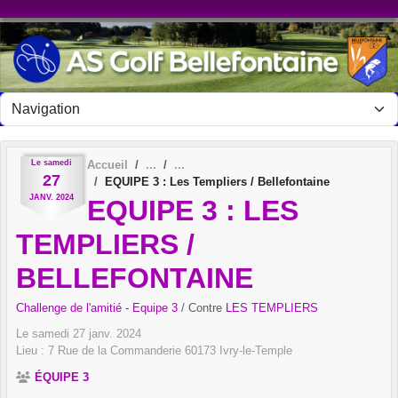
Panneau de gestion des cookies
Le
samedi
Accueil
27
EQUIPE 3 : Les Templiers / Bellefontaine
JANV.
2024
EQUIPE 3 : LES
TEMPLIERS /
BELLEFONTAINE
Challenge de l'amitié - Equipe 3
/ Contre
LES TEMPLIERS
Le
samedi
27
janv.
2024
Lieu :
7 Rue de la Commanderie
60173
Ivry-le-Temple
ÉQUIPE 3