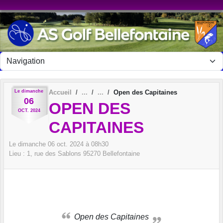
Panneau de gestion des cookies
Le
dimanche
Accueil
Open des Capitaines
06
OPEN DES
OCT.
2024
CAPITAINES
Le
dimanche
06
oct.
2024
à 08h30
Lieu :
1, rue des Sablons
95270
Bellefontaine
Open des Capitaines