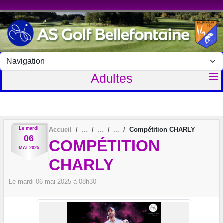
Panneau de gestion des cookies
Adultes
Le
mardi
Accueil
Compétition CHARLY
06
COMPÉTITION
MAI
2025
CHARLY
Le
mardi
06
mai
2025
à 08h30