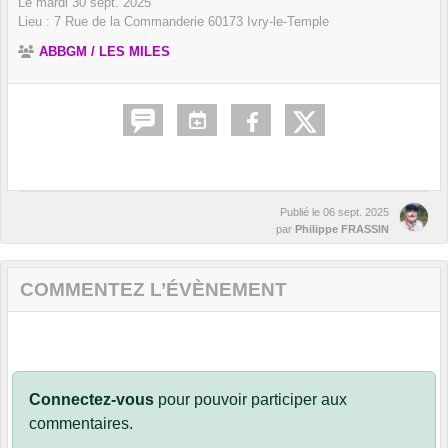
Le
mardi
30
sept.
2025
Lieu :
7 Rue de la Commanderie
60173
Ivry-le-Temple
ABBGM / LES MILES
Publié le
06 sept. 2025
par
Philippe FRASSIN
COMMENTEZ L’ÉVÈNEMENT
Connectez-vous
pour pouvoir participer aux
commentaires.