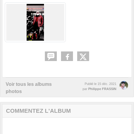
Voir tous les albums
Publié le
15 déc. 2021
par
Philippe FRASSIN
photos
COMMENTEZ L'ALBUM